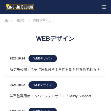
ホーム
NEWS
WEBデザイン
WEBデザイン
2025.10.24
WEBデザイン
新デモ公開】全室望遠鏡付き！星降る夜を群青色で彩るペ
ンションサイト「Etoile」
2025.10.02
WEBデザイン
学習塾専用ホームページデモサイト『Study Support
Demo』公開｜生徒募集に強いデザイン…