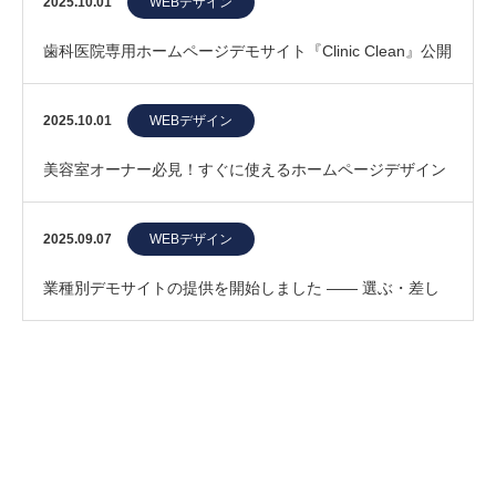
2025.10.01
WEBデザイン
歯科医院専用ホームページデモサイト『Clinic Clean』公開
｜患者に選ばれるデザイン
2025.10.01
WEBデザイン
美容室オーナー必見！すぐに使えるホームページデザイン
を新登場
2025.09.07
WEBデザイン
業種別デモサイトの提供を開始しました —— 選ぶ・差し
替える・すぐ公開