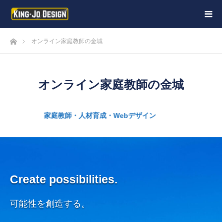
ホーム
オンライン家庭教師の金城
オンライン家庭教師の金城
家庭教師・人材育成・Webデザイン
家庭
Create possibilities.
可能性を創造する。